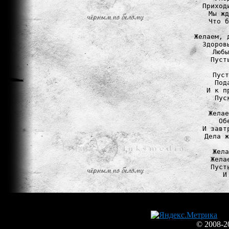
Приход
Мы жд
Что б
Желаем, 
Здоров
Любы
Пуст
Пуст
Под
И к п
Пус
Желае
Об
И завт
Дела ж
Жела
Жела
Пуст
И
© 2008-2