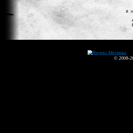
И л
© 2008-2