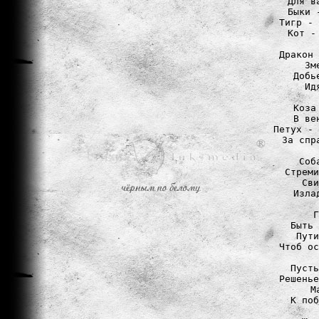
Для в
Быки 
Тигр - 
Кот -
Дракон 
Зм
Добь
Ид
Коза
В ве
Петух - 
За спр
Соб
Стреми
Сви
Изла
Г
Быть 
Пути
Чтоб ос
Пусть
Решенье
М
К поб