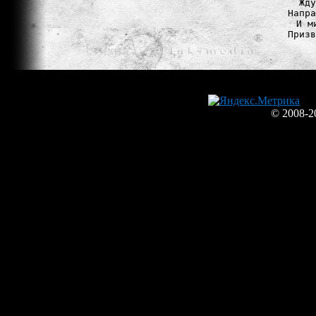
Жду
Напра
И м
Призв
© 2008-2