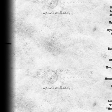
О
Б
З
П
Пу
Вы
О
Пус
Нел
Бл
Ч
"Не