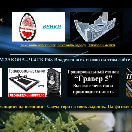
Заказать памятник
Заказать ограду
Заказать венки
ОНА - Ч.4 ГК РФ. Владелец всех стихов на этом сайте - 
енщине на поминки - Свеча горит в моих ладонях, На фитиле 