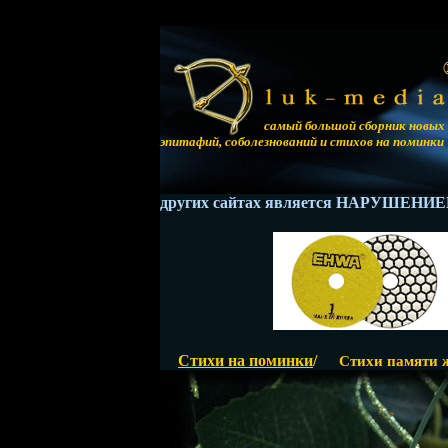
самый большой сборник новых
эпитафий, соболезнований и стихов на поминки
этой страницы на других сайтах является НАРУШЕНИЕМ ЗАК
Стихи на поминки
/
Стихи памяти ж