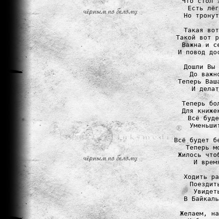
Что стол 
Есть лёг
Но тронут
Такая вот
Такой вот р
Важна и с
И повод до
Дошли Вы 
До важн
Теперь Ваш
И делат
Теперь бо
Для книже
Всё буде
Уменьши
Всё будет б
Теперь м
Жилось что
И врем
Ходить ра
Поездит
Увидет
В Байкаль
Желаем, на