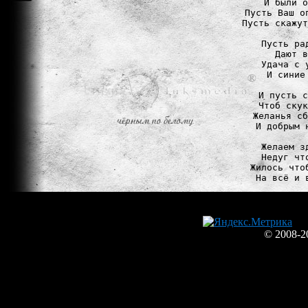
И были о
Пусть Ваш о
Пусть скажут
Пусть ра
Дают в
Удача с 
И синие
И пусть с
Чтоб скук
Желанья сб
И добрым 
Желаем з
Недуг чт
Жилось что
© 2008-2