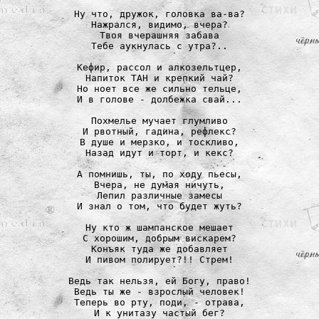
Ну что, дружок, головка ва-ва?

Нажрался, видимо, вчера?

Твоя вчерашняя забава

Тебе аукнулась с утра?..

Кефир, рассол и алкозельтцер,

Напиток ТАН и крепкий чай?

Но ноет все же сильно тельце,

И в голове - долбежка свай...

Похмелье мучает глумливо

И рвотный, гадина, рефлекс?

В душе и мерзко, и тоскливо,

Назад идут и торт, и кекс?

А помнишь, ты, по ходу пьесы,

Вчера, не думая ничуть,

Лепил различные замесы

И знал о том, что будет жуть?

Ну кто ж шампанское мешает

С хорошим, добрым вискарем?

Конъяк туда же добавляет

И пивом полирует?!! Стрем!

Ведь так нельзя, ей Богу, право!

Ведь ты же - взрослый человек!

Теперь во рту, поди, - отрава,

И к унитазу частый бег?
