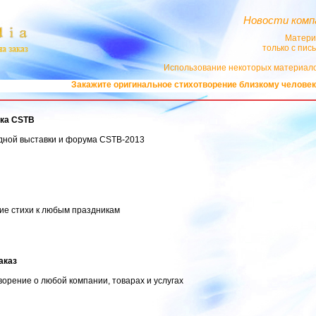
Новости комп
Матери
только с пи
Использование некоторых материало
Закажите оригинальное стихотворение близкому человеку в 
вка CSTB
дной выставки и форума CSTB-2013
ие стихи к любым праздникам
аказ
орение о любой компании, товарах и услугах