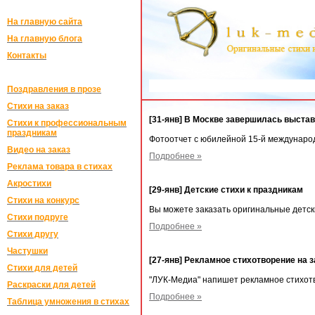
На главную сайта
На главную блога
Контакты
Поздравления в прозе
Стихи на заказ
[31-янв] В Москве завершилась выста
Стихи к профессиональным
праздникам
Фотоотчет с юбилейной 15-й междунаро
Видео на заказ
Подробнее »
Реклама товара в стихах
Акростихи
[29-янв] Детские стихи к праздникам
Стихи на конкурс
Вы можете заказать оригинальные детск
Стихи подруге
Подробнее »
Стихи другу
Частушки
[27-янв] Рекламное стихотворение на з
Стихи для детей
"ЛУК-Медиа" напишет рекламное стихотв
Раскраски для детей
Подробнее »
Таблица умножения в стихах