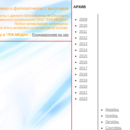
АРХИВ
ании и фотоотчеты с выставок
алы с данного блога можно использовать
2009
сьменного разрешения ООО "ЛУК-МЕДИА".
Любое копирование запрещено.
2010
в блога возможно на возмездной основе.
2011
"ЛУК-МЕДИА":
Поздравления на заказ в стихах
2012
2013
2014
2015
2016
2017
2018
2019
2020
2021
2023
Декабрь
Ноябрь
Октябрь
Сентябрь