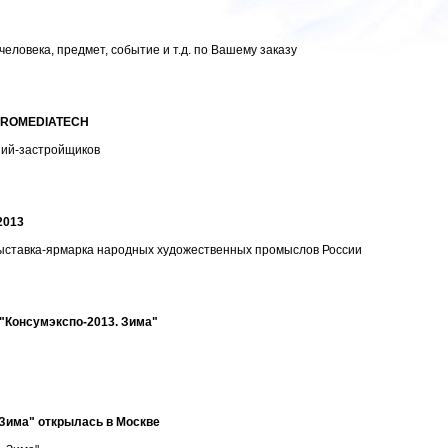
еловека, предмет, событие и т.д. по Вашему заказу
а PROMEDIATECH
ний-застройщиков
2013
 выставка-ярмарка народных художественных промыслов России
 "Консумэкспо-2013. Зима"
 Зима" открылась в Москве