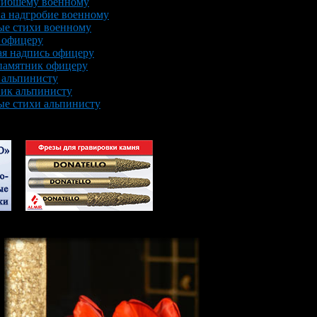
гибшему военному
а надгробие военному
ые стихи военному
 офицеру
я надпись офицеру
памятник офицеру
 альпинисту
ик альпинисту
е стихи альпинисту