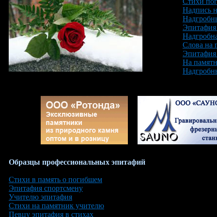
Стихи по
Надпись н
Надгробн
Эпитафия
Надгробна
Слова на 
Эпитафия
На памятн
Надгробны
Образцы профессиональных эпитафий
Стихи в память о погибшем
Эпитафия спортсмену
Учителю эпитафия
Стихи на памятник учителю
Певцу эпитафия в стихах