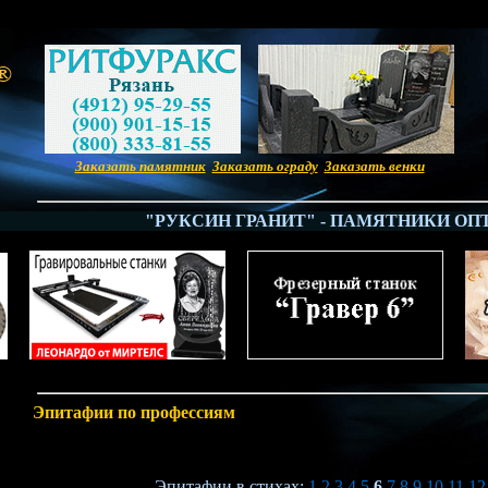
Заказать памятник
Заказать ограду
Заказать венки
"РУКСИН ГРАНИТ" - ПАМЯТНИКИ ОПТОМ.
Эпитафии по профессиям
Эпитафии в стихах:
1
2
3
4
5
6
7
8
9
10
11
12