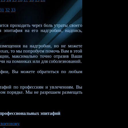
31
32
33
тся проходить через боль утраты своего
я эпитафия на его надгробии, надпись,
азмещения на надгробии, но не можете
тихах, то мы попробуем помочь Вам в этой
ации, максимально точно отразив Ваши
чи на поминках или для соболезнований.
тафии, Вы можете обратиться по любым
тафий по профессиям и увлечениям. Вы
ном порядке. Мы не разрешаем размещать
профессиональных эпитафий
 военному