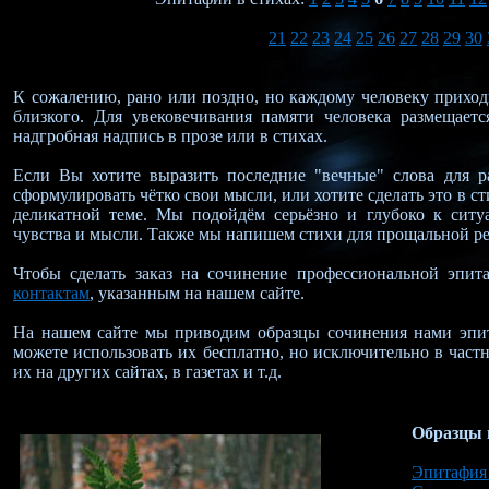
21
22
23
24
25
26
27
28
29
30
К сожалению, рано или поздно, но каждому человеку приходи
близкого. Для увековечивания памяти человека размещаетс
надгробная надпись в прозе или в стихах.
Если Вы хотите выразить последние "вечные" слова для р
сформулировать чётко свои мысли, или хотите сделать это в с
деликатной теме. Мы подойдём серьёзно и глубоко к ситу
чувства и мысли. Также мы напишем стихи для прощальной ре
Чтобы сделать заказ на сочинение профессиональной эпи
контактам
, указанным на нашем сайте.
На нашем сайте мы приводим образцы сочинения нами эпи
можете использовать их бесплатно, но исключительно в част
их на других сайтах, в газетах и т.д.
Образцы 
Эпитафия