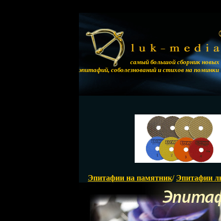
самый большой сборник новых
эпитафий, соболезнований и стихов на поминки
Эпитафии на памятник
/
Эпитафии л