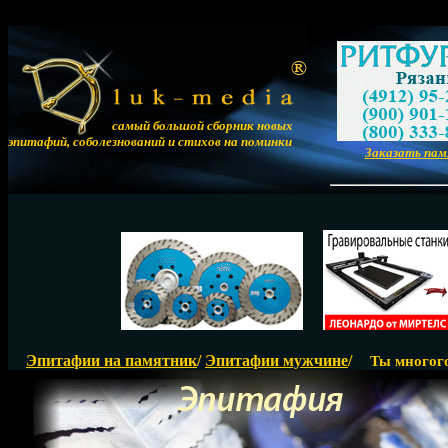
самый большой сборник новых
эпитафий, соболезнований и стихов на поминки
Заказать па
Р
Эпитафии на памятник
/
Эпитафии мужчине
/
Ты многог