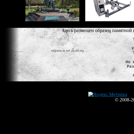
Здесь размещен образец памятной 
У
Но 
Раз
© 2008-2