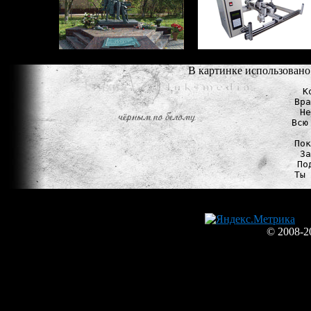
В картинке использовано 
К
Вра
Не
Всю
Пок
За
По
© 2008-2