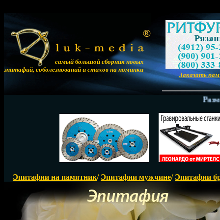
самый большой сборник новых
эпитафий, соболезнований и стихов на поминки
Заказать па
Размещен
Эпитафии на памятник
/
Эпитафии мужчине
/
Эпитафии б