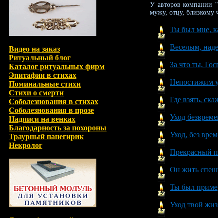
У авторов компании 
мужу, отцу, близкому 
Ты был мне, к
Веселым, над
Видео на заказ
Ритуальный блог
За что ты, Гос
Каталог ритуальных фирм
Эпитафии в стихах
Непостижим у
Поминальные стихи
Стихи о смерти
Где взять, ска
Соболезнования в стихах
Соболезнования в прозе
Уход безврем
Надписи на венках
Благодарность за похороны
Уход, без вр
Траурный панегирик
Некролог
Прекрасный п
Он жить спеши
Ты был приме
Уход твой жиз