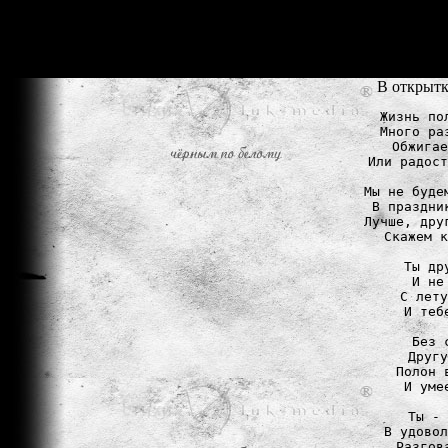
В открытк
Жизнь по
Много ра
Обжигае
Или радост
Мы не буде
В праздни
Лучше, дру
Скажем к
Ты др
И не
С лету
И теб
Без 
Другу
Полон 
И уме
Ты - 
В удовол
Разгов