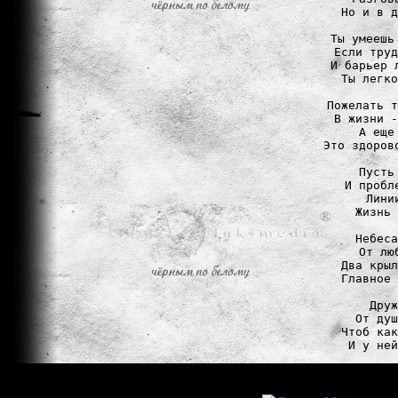
Но и в д
Ты умеешь
Если труд
И барьер 
Ты легко
Пожелать т
В жизни -
А еще
Это здоров
Пусть
И пробл
Лини
Жизнь 
Небеса
От лю
Два крыл
Главное 
Друж
От душ
Чтоб как