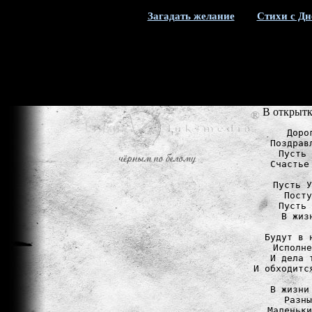
Загадать желание
Стихи с Дн
В открытк
Доро
Поздрав
Пусть 
Счастье
Пусть У
Посту
Пусть 
В жиз
Будут в 
Исполне
И дела 
И обходитс
В жизни
Разны
Маленьки