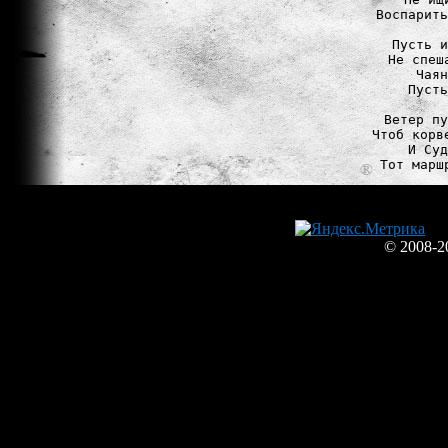
Воспарить
Пусть и
Не спеш
Чаян
Пусть
Ветер пу
Чтоб корв
И Суд
© 2008-2