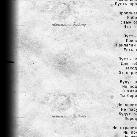
Пусть про
Проплыв
Избе
Явью о
Что в
Пусть
Прин
Прилагай
Есть 
Пусть н
Для те
Заход
От огро
Будут п
Не под
В жизн
Ты бори
Не ленис
Не пас
Будут р
Перед
Не страшис
Мы по
Не ищ