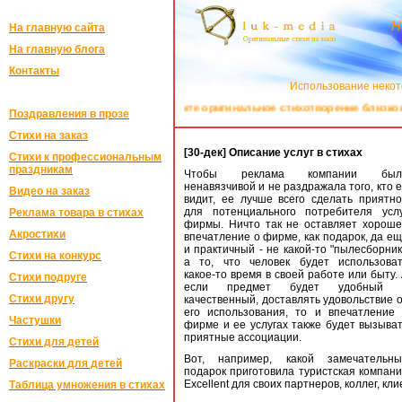
Н
На главную сайта
На главную блога
Контакты
Использование некот
Закажите оригинальное стихотворение близкому 
Поздравления в прозе
Стихи на заказ
[30-дек] Описание услуг в стихах
Стихи к профессиональным
праздникам
Чтобы реклама компании был
ненавязчивой и не раздражала того, кто 
Видео на заказ
видит, ее лучше всего сделать приятн
для потенциального потребителя усл
Реклама товара в стихах
фирмы. Ничто так не оставляет хорош
Акростихи
впечатление о фирме, как подарок, да е
и практичный - не какой-то "пылесборник
Стихи на конкурс
а то, что человек будет использова
какое-то время в своей работе или быту.
Стихи подруге
если предмет будет удобный 
Стихи другу
качественный, доставлять удовольствие 
его использования, то и впечатление
Частушки
фирме и ее услугах также будет вызыва
приятные ассоциации.
Стихи для детей
Вот, например, какой замечательны
Раскраски для детей
подарок приготовила туристская компан
Excellent для своих партнеров, коллег, кли
Таблица умножения в стихах