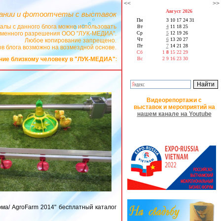
<<
>>
Август 2026
ании и фотоотчеты с выставок
Пн
3
10
17
24
31
алы с данного блога можно использовать
Вт
4
11
18
25
сьменного разрешения ООО "ЛУК-МЕДИА".
Ср
5
12
19
26
Чт
6
13
20
27
Любое копирование запрещено.
Пт
7
14
21
28
в блога возможно на возмездной основе.
Сб
1
8
15
22
29
близкому человеку в "ЛУК-МЕДИА":
Поздравления на заказ в стихах
Вс
2
9
16
23
30
Видеорепортажи с
выставок и мероприятий на
нашем канале на Youtube
рма/ АgroFarm 2014" бесплатный каталог