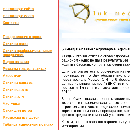
На главную сайта
На главную блога
Контакты
Поздравления в прозе
Стихи на заказ
[28-дек] Выставка "АгроФерма/ АgroFa
Стихи к профессиональным
праздникам
Каждый, кто заботится о своем здоровье
рационом - одно не даст результата без
Видео на заказ
ходить в бассейн, но при этом очень важ
Реклама товара в стихах
Если Вы являетесь сторонником натур
производстве, то Вам обязательно сто
Акростихи
через месяц в Москве. С 4 по 6 февра
Стихи на конкурс
центра (станция метро "ВДНХ" или ст
состоится Главная выставка для профе
Стихи подруге
2014".
Стихи другу
Здесь будут представлены комплексны
козоводства, кролиководства, овцево
Частушки
строительства животноводческих поме
Стихи для детей
кормов и ветеринарных препаратов, зака
трехсот тридцати компаний-участников и
Раскраски для детей
Кстати, все, кто заранее зарегистриру
Таблица умножения в стихах
мероприятия.