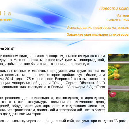
Новости комп
Матери
только с пи
Использование некоторых материало
Закажите оригинальное стихотворение 
rm 2014"
 и внешнем виде, занимается спортом, а также следит за своим
 другого. Можно посещать фитнес-клуб, купить степперы домой,
но, чтобы на столе была качественная и полезная еда.
альных мясных и молочных продуктов или трудитесь на их
ит посетить мероприятие, которое пройдет чуть более, чем
ля 2014 года в 75-м павильоне Всероссийского выставочного
анция монорельсовой дороги "Улица Сергея Эйзенштейна")
ссионалов животноводства в России - "АгроФерма/ АgroFarm
е решения для свиноводства, скотоводства, птицеводства,
дства, а также аквакультуры, начиная от племенного дела,
щений, обрудования для кормления и содержания животных,
нчивая транспортом, логистикой и переработкой - всего более
з двадцати восьми стран.
ется на выставку через ее официальный сайт, получит при входе на "АгроФе