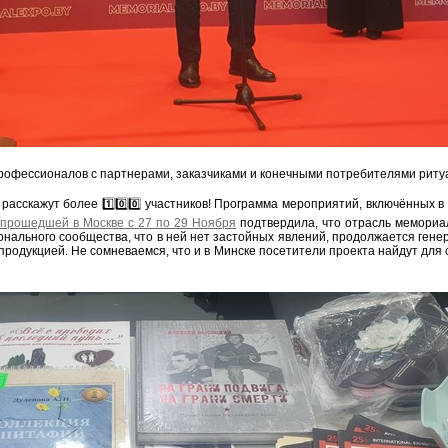
рофессионалов с партнерами, заказчиками и конечными потребителями риту
расскажут более 1️⃣0️⃣0️⃣ участников! Программа мероприятий, включённых в 
прошедшей в Москве с 27 по 29 Ноября
подтвердила, что отрасль мемориал
онального сообщества, что в ней нет застойных явлений, продолжается гене
продукцией. Не сомневаемся, что и в Минске посетители проекта найдут для 