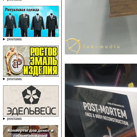
реклама
реклама
реклама