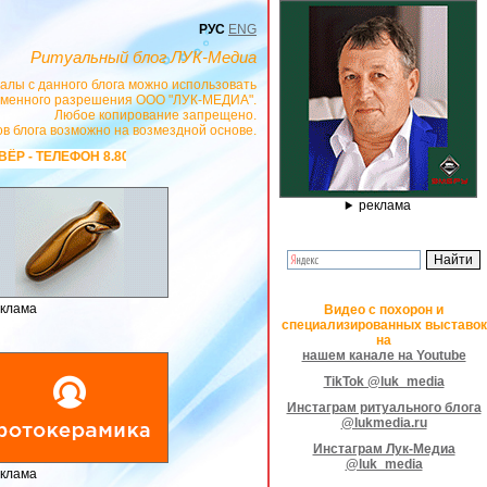
РУС
ENG
Ритуальный блог ЛУК-Медиа
алы с данного блога можно использовать
сьменного разрешения ООО "ЛУК-МЕДИА".
Любое копирование запрещено.
в блога возможно на возмездной основе.
, САЙТ
https://stanok-graver.ru
- РЕКЛАМОДАТЕЛЬ ИП Павленко С.В. ИНН: 23
реклама
клама
Видео с похорон и
специализированных выставок
на
нашем канале на Youtube
TikTok @luk_media
Инстаграм ритуального блога
@lukmedia.ru
Инстаграм Лук-Медиа
@luk_media
клама