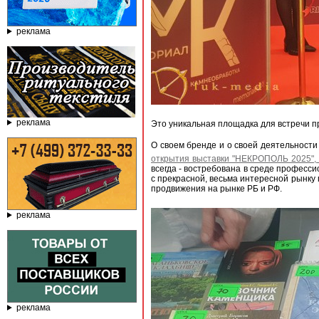
реклама
реклама
Это уникальная площадка для встречи п
О своем бренде и о своей деятельности 
открытия выставки "НЕКРОПОЛЬ 2025", 
всегда - востребована в среде професси
с прекрасной, весьма интересной рынку 
продвижения на рынке РБ и РФ.
реклама
реклама