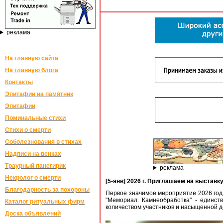
реклама
На главную сайта
На главную блога
Контакты
Эпитафии на памятник
Эпитафии
Поминальные стихи
Стихи о смерти
Соболезнования в стихах
Надписи на венках
Траурный панегирик
реклама
Некролог о смерти
[5-янв] 2026 г. Приглашаем на выстав
Благодарность за похороны
Первое значимое мероприятие 2026 года
"Мемориал. Камнеобработка" - единс
Каталог ритуальных фирм
количеством участников и насыщенной 
Доска объявлений