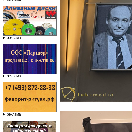
реклама
реклама
реклама