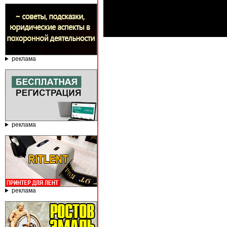
реклама
реклама
реклама