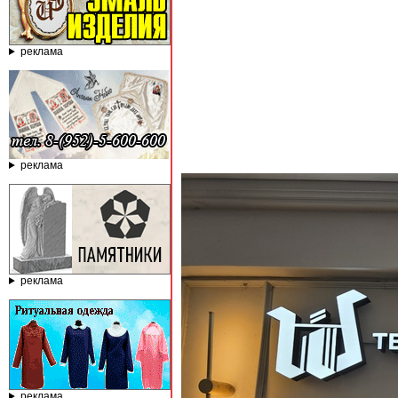
реклама
реклама
реклама
реклама