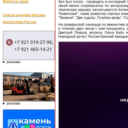
Видео на заказ
Зал был полон - проводить в последний 
своей жизни соприкасался по актерском
творческую карьеру насчитывается более 
"Каменская", также режиссер хорошо изв
Список кладбищ Москвы
"Трюкачи", "Две судьбы. Голубая кровь", "
Крематории России
На гражданской панихиде по именитому р
в течении двух часов с ним прощались, 
Дмитрий Певцов, актрисы Ольга Кабо и
Народный артист России Евгений Аркадье
реклама
реклама