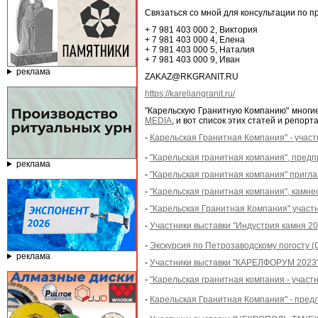
Связаться со мной для консультации по пр
‪+ 7 981 403 000 2‬, Виктория
‪+ 7 981 403 000 4‬, Елена
‪+ 7 981 403 000 5‬, Наталия
‪+ 7 981 403 000 9‬, Иван
реклама
ZAKAZ@RKGRANIT.RU
https://kareliangranit.ru/
"Карельскую Гранитную Компанию" многи
MEDIA
, и вот список этих статей и репорт
-
Карельская Гранитная Компания" - участ
-
"Карельская гранитная компания", пред
реклама
-
"Карельская гранитная компания" пригла
-
"Карельская гранитная компания", кам
-
"Карельская Гранитная Компания" участн
-
Участники выставки "Индустрия камня 202
-
Экскурсия по Петрозаводскому погосту (
реклама
-
Участники выставки "КАРЕЛФОРУМ 2023" 
-
"Карельская гранитная компания - участ
-
Карельская Гранитная Компания" - предл