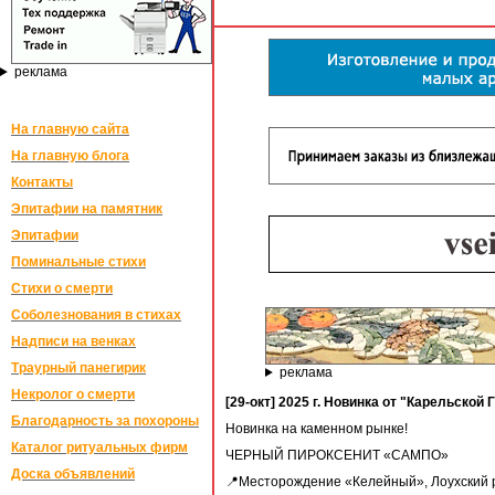
реклама
На главную сайта
На главную блога
Контакты
Эпитафии на памятник
Эпитафии
Поминальные стихи
Стихи о смерти
Соболезнования в стихах
Надписи на венках
Траурный панегирик
реклама
Некролог о смерти
[29-окт] 2025 г. Новинка от "Карельской
Благодарность за похороны
Новинка на каменном рынке!
Каталог ритуальных фирм
ЧЕРНЫЙ ПИРОКСЕНИТ «САМПО»
Доска объявлений
📍Месторождение «Келейный», Лоухский 