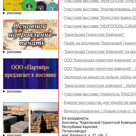
-
Участники выставки "НЕКРОПОЛЬ-TANEXPO
-
Участники выставки "Уралэкспокамень 202
реклама
-
Участники выставки "Индустрия Камня 202
-
Участники выставки "НЕКРОПОЛЬ-СИБИРЬ
-
"Карельская Гранитная Компания";
-
Прайс на продукцию "Карельской Гранит
-
"Карельская Гранитная Компания" на вы
реклама
-
ООО "Карельская гранитная компания" и
-
ООО "Карельская гранитная компания" - 
-
Экскурсия на карьер по добыче габбро-д
-
"Карельская гранитная компания" - Налич
реклама
-
Участники выставки "Некрополь TANEXPO 
-
Единое пространство для обработки кам
-
Видеопоздравление с Новым годом от "К
Её координаты:
Контакты "Карельской Гранитной Компани
Республика Карелия,
Петрозаводск
реклама
наб. Варкауса, д. 37, оф. 7