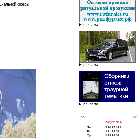
оциальной сферы.
реклама
реклама
реклама
<<
>>
Август 2026
Пн
3
10
17
24
31
Вт
4
11
18
25
Ср
5
12
19
26