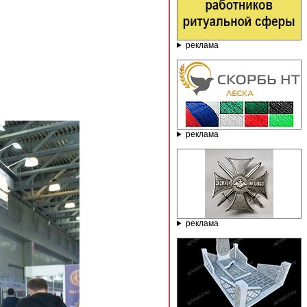
реклама
реклама
реклама