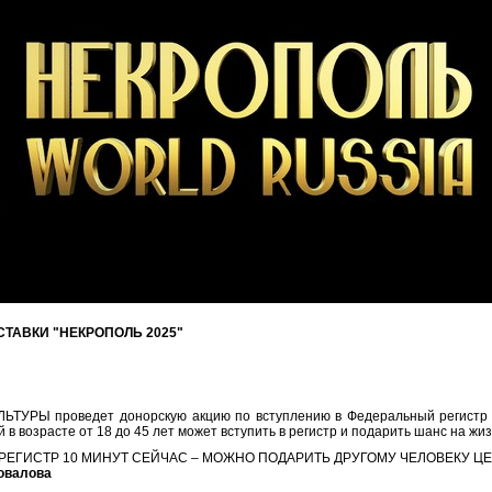
ТАВКИ "НЕКРОПОЛЬ 2025"
РЫ проведет донорскую акцию по вступлению в Федеральный регистр д
озрасте от 18 до 45 лет может вступить в регистр и подарить шанс на жиз
 РЕГИСТР 10 МИНУТ СЕЙЧАС – МОЖНО ПОДАРИТЬ ДРУГОМУ ЧЕЛОВЕКУ Ц
овалова