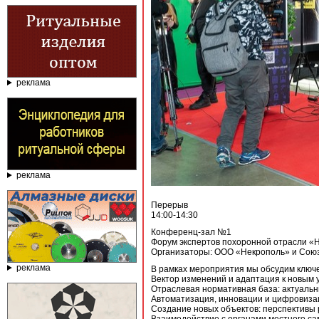
реклама
реклама
Перерыв
14:00-14:30
Конференц-зал №1
Форум экспертов похоронной отрасли
Организаторы: ООО «Некрополь» и Союз
реклама
В рамках мероприятия мы обсудим ключ
Вектор изменений и адаптация к новым
Отраслевая нормативная база: актуаль
Автоматизация, инновации и цифровизац
Создание новых объектов: перспективы 