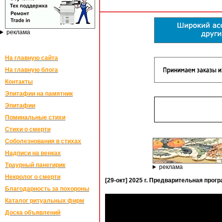
реклама
На главную сайта
На главную блога
Контакты
Эпитафии на памятник
Эпитафии
Поминальные стихи
Стихи о смерти
Соболезнования в стихах
Надписи на венках
Траурный панегирик
реклама
Некролог о смерти
[29-окт] 2025 г. Предварительная про
Благодарность за похороны
Каталог ритуальных фирм
Доска объявлений