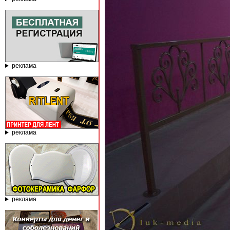
реклама
реклама
реклама