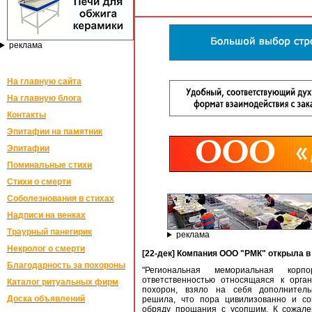
реклама
На главную сайта
На главную блога
Контакты
Эпитафии на памятник
Эпитафии
Поминальные стихи
Стихи о смерти
Соболезнования в стихах
Надписи на венках
Траурный панегирик
реклама
Некролог о смерти
[22-дек] Компания ООО "РМК" открыла 
Благодарность за похороны
"Региональная мемориальная корп
ответственностью относящаяся к орга
Каталог ритуальных фирм
похорон, взяло на себя дополнитель
Доска объявлений
решила, что пора цивилизованно и со
обряду прощания с усопшим. К сожале