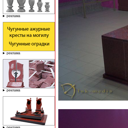
реклама
реклама
реклама
реклама