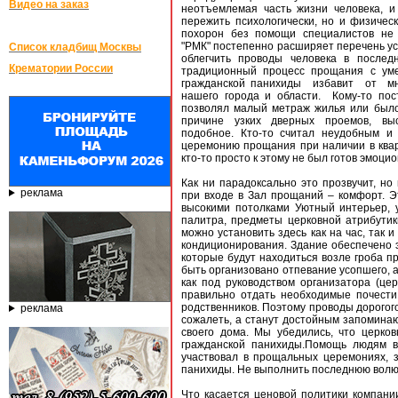
Видео на заказ
неотъемлемая часть жизни человека, и
пережить психологически, но и физичес
похорон без помощи специалистов не 
"РМК" постепенно расширяет перечень ус
Список кладбищ Москвы
облегчить проводы человека в последн
Крематории России
традиционный процесс прощания с ум
гражданской панихиды избавит от мн
нашего города и области. Кому-то пос
позволял малый метраж жилья или было
причине узких дверных проемов, вы
подобное. Кто-то считал неудобным и
церемонию прощания при наличии в квар
кто-то просто к этому не был готов эмоци
Как ни парадоксально это прозвучит, но
реклама
при входе в Зал прощаний – комфорт. Э
высокими потолками Уютный интерьер, 
палитра, предметы церковной атрибути
можно установить здесь как на час, так
кондиционирования. Здание обеспечено э
которые будут находиться возле гроба п
быть организовано отпевание усопшего,
как под руководством организатора (це
правильно отдать необходимые почести 
родственников. Поэтому проводы дорогог
реклама
сожалеть, а станут достойным запоминаю
своего дома. Мы убедились, что церко
гражданской панихиды.Помощь людям в с
участвовал в прощальных церемониях, 
панихиды. Не выполнить последнюю волю 
Что касается ценовой политики компани