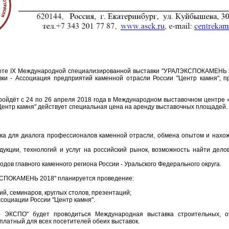
боте IX Международной специализированной выставки "УРАЛЭКСПОКАМЕНЬ 2
вки - Ассоциация предприятий каменной отрасли России "Центр камня", пр
йдёт с 24 по 26 апреля 2018 года в Международном выставочном центре 
Центр камня" действует специальная цена на аренду выставочных площадей.
ка для диалога профессионалов каменной отрасли, обмена опытом и нахо
укции, технологий и услуг на российский рынок, возможность найти дело
одов главного каменного региона России - Уральского Федерального округа.
КСПОКАМЕНЬ 2018" планируется проведение:
й, семинаров, круглых столов, презентаций;
социации России "Центр камня".
- ЭКСПО" будет проводиться Международная выставка строительных, о
есплатный для всех посетителей обеих выставок.