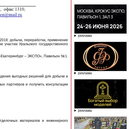
реклама
018: добыча, переработка, применение
и участии Уральского государственного
«Екатеринбург – ЭКСПО», Павильон №1.
реклама
ждения выгодных решений для добычи и
вых партнёров и получить консультации
реклама
тделочных материалов и инженерного