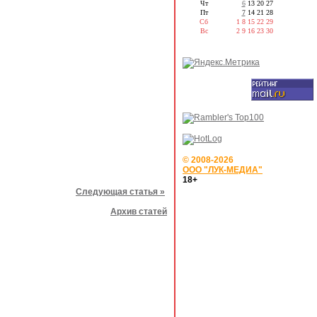
Чт
6
13
20
27
Пт
7
14
21
28
Сб
1
8
15
22
29
Вс
2
9
16
23
30
© 2008-2026
ООО "ЛУК-МЕДИА"
18+
Следующая статья »
Архив статей