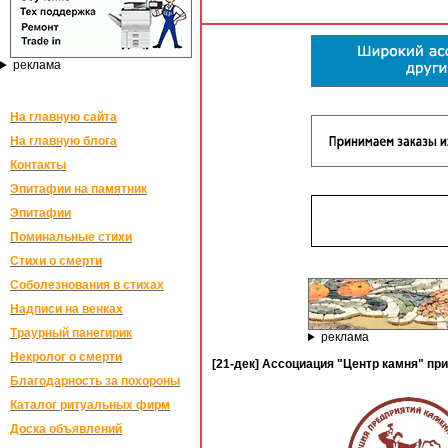
реклама
На главную сайта
На главную блога
Контакты
Эпитафии на памятник
Эпитафии
Поминальные стихи
Стихи о смерти
Соболезнования в стихах
Надписи на венках
Траурный панегирик
реклама
Некролог о смерти
[21-дек] Ассоциация "Центр камня" пр
Благодарность за похороны
Каталог ритуальных фирм
Доска объявлений