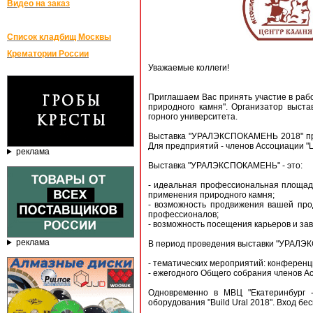
Видео на заказ
Список кладбищ Москвы
Крематории России
Уважаемые коллеги!
Приглашаем Вас принять участие в ра
природного камня". Организатор выста
горного университета.
Выставка "УРАЛЭКСПОКАМЕНЬ 2018" про
Для предприятий - членов Ассоциации "
реклама
Выставка "УРАЛЭКСПОКАМЕНЬ" - это:
- идеальная профессиональная площад
применения природного камня;
- возможность продвижения вашей прод
профессионалов;
- возможность посещения карьеров и зав
реклама
В период проведения выставки "УРАЛЭ
- тематических мероприятий: конференци
- ежегодного Общего собрания членов Ас
Одновременно в МВЦ "Екатеринбург 
оборудования "Build Ural 2018". Вход б