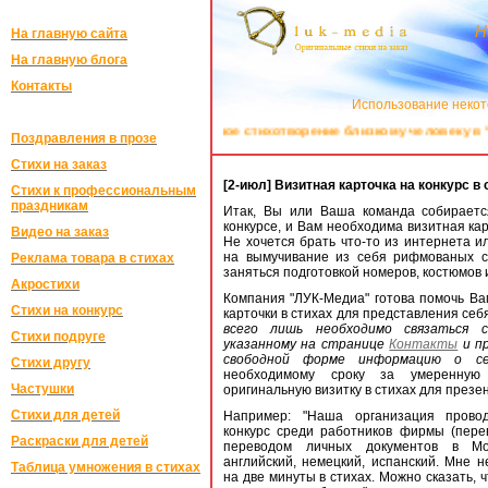
Н
На главную сайта
На главную блога
Контакты
Использование некот
Закажите оригинальное стихотворение близкому человеку в "Л
Поздравления в прозе
Стихи на заказ
[2-июл] Визитная карточка на конкурс в 
Стихи к профессиональным
праздникам
Итак, Вы или Ваша команда собираетс
конкурсе, и Вам необходима визитная кар
Видео на заказ
Не хочется брать что-то из интернета и
на вымучивание из себя рифмованых ст
Реклама товара в стихах
заняться подготовкой номеров, костюмов 
Акростихи
Компания "ЛУК-Медиа" готова помочь Ва
Стихи на конкурс
карточки в стихах для представления себ
всего лишь необходимо связаться 
Стихи подруге
указанному на странице
Контакты
и пр
свободной форме информацию о се
Стихи другу
необходимому сроку за умеренную
Частушки
оригинальную визитку в стихах для презен
Стихи для детей
Например: "Наша организация прово
конкурс среди работников фирмы (пере
Раскраски для детей
переводом личных документов в Мо
английский, немецкий, испанский. Мне 
Таблица умножения в стихах
на две минуты в стихах. Можно сказать, 