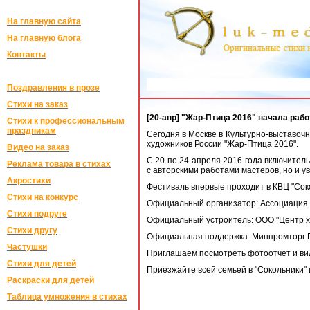
На главную сайта
На главную блога
Контакты
Закажите ориги
Поздравления в прозе
Стихи на заказ
[20-апр] "Жар-Птица 2016" начала раб
Стихи к профессиональным
праздникам
Сегодня в Москве в Культурно-выставоч
художников России "Жар-Птица 2016".
Видео на заказ
С 20 по 24 апреля 2016 года включител
Реклама товара в стихах
с авторскими работами мастеров, но и у
Акростихи
Фестиваль впервые проходит в КВЦ "Соко
Стихи на конкурс
Официальный организатор: Ассоциация
Стихи подруге
Официальный устроитель: ООО "Центр 
Стихи другу
Официальная поддержка: Минпромторг Р
Частушки
Приглашаем посмотреть фотоотчет и ви
Стихи для детей
Приезжайте всей семьей в "Сокольники" 
Раскраски для детей
Таблица умножения в стихах