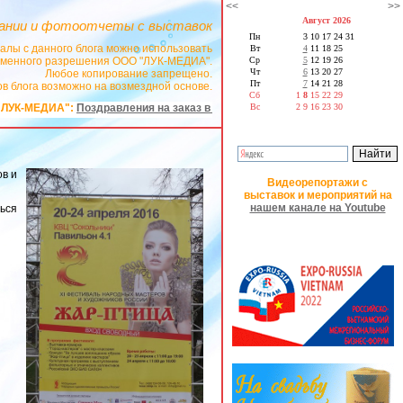
<<
>>
Август 2026
ании и фотоотчеты с выставок
Пн
3
10
17
24
31
алы с данного блога можно использовать
Вт
4
11
18
25
сьменного разрешения ООО "ЛУК-МЕДИА".
Ср
5
12
19
26
Чт
6
13
20
27
Любое копирование запрещено.
Пт
7
14
21
28
в блога возможно на возмездной основе.
Сб
1
8
15
22
29
на заказ в стихах
Вс
2
9
16
23
30
ов и
Видеорепортажи с
выставок и мероприятий на
нашем канале на Youtube
ться