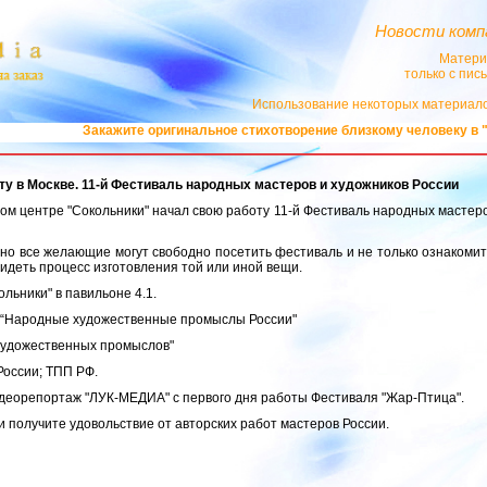
Новости комп
Матери
только с пи
Использование некоторых материало
нальное стихотворение близкому человеку в "ЛУК-МЕДИА":
Поздравления 
оту в Москве. 11-й Фестиваль народных мастеров и художников России
ном центре "Сокольники" начал свою работу 11-й Фестиваль народных мастер
ьно все желающие могут свободно посетить фестиваль и не только ознакоми
видеть процесс изготовления той или иной вещи.
льники" в павильоне 4.1.
 “Народные художественные промыслы России"
художественных промыслов"
оссии; ТПП РФ.
деорепортаж "ЛУК-МЕДИА" с первого дня работы Фестиваля "Жар-Птица".
и получите удовольствие от авторских работ мастеров России.