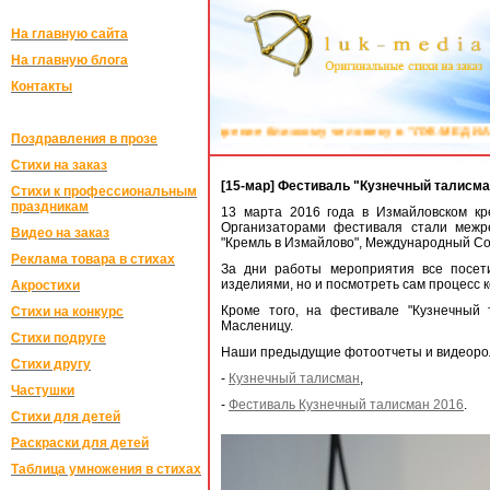
На главную сайта
На главную блога
Контакты
хотворение близкому человеку в "ЛУК-МЕДИА":
Поздравления на заказ в с
Поздравления в прозе
Стихи на заказ
[15-мар] Фестиваль "Кузнечный талисм
Стихи к профессиональным
праздникам
13 марта 2016 года в Измайловском кр
Организаторами фестиваля стали межре
Видео на заказ
"Кремль в Измайлово", Международный Со
Реклама товара в стихах
За дни работы мероприятия все посет
изделиями, но и посмотреть сам процесс к
Акростихи
Кроме того, на фестивале "Кузнечный
Стихи на конкурс
Масленицу.
Стихи подруге
Наши предыдущие фотоотчеты и видеоролик
Стихи другу
-
Кузнечный талисман
,
Частушки
-
Фестиваль Кузнечный талисман 2016
.
Стихи для детей
Раскраски для детей
Таблица умножения в стихах