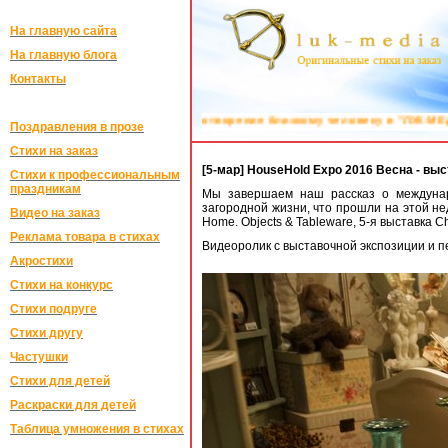
На главную сайта
На главную блога
Контакты
хотворение близкому человеку в "ЛУК-МЕДИА":
Поздравления на заказ в 
Поздравления в прозе
Стихи на заказ
[5-мар] HouseHold Expo 2016 Весна - вы
Стихи к профессиональным
праздникам
Мы завершаем наш рассказ о междунар
загородной жизни, что прошли на этой нед
Видео на заказ
Home. Objects & Tableware, 5-я выставка Ch
Реклама товара в стихах
Видеоролик с выставочной экспозиции и 
Акростихи
Стихи на конкурс
Стихи подруге
Стихи другу
Частушки
Стихи для детей
Раскраски для детей
Таблица умножения в стихах