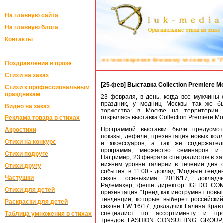
На главную сайта
На главную блога
Контакты
нальное стихотворение близкому человеку в "ЛУК-МЕДИА":
Поздравления 
Поздравления в прозе
Стихи на заказ
[25-фев] Выставка Collection Premiere 
Стихи к профессиональным
праздникам
23 февраля, в день, когда все мужчины 
праздник, у модниц Москвы так же б
Видео на заказ
торжества: в Москве на территории "
открылась выставка Collection Premiere M
Реклама товара в стихах
Программой выставки были предусмо
Акростихи
показы, дефиле, презентация новых кол
Стихи на конкурс
и аксессуаров, а так же содержател
программа, множество семинаров и 
Стихи подруге
Например, 23 февраля специалистов в за
нижнем уровне галереи в течении дня 
Стихи другу
события: в 11.00 - доклад "Модные тенде
Частушки
сезон осень/зима 2016/17, докладч
Радемахер, фешн директор IGEDO COMP
Стихи для детей
презентация "Тренд как инструмент повы
тенденции, которые выберет российский
Раскраски для детей
сезоне FW 16/17, докладчик Галина Крав
специалист по ассортименту и про
Таблица умножения в стихах
трендов FASHION CONSULTING GROUP, 