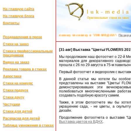
На главную сайта
На главную блога
Контакты
лизкому человеку в "ЛУК-МЕДИА":
Поздравления на заказ в стихах
Поздравления в прозе
Стихи на заказ
[31-авг] Выставка "Цветы/ FLOWERS 201
Стихи к профессиональным
праздникам
Мы продолжаем наш фотоотчет о 22-й Меж
материалов для декоративного садоводс
Видео на заказ
прошла с 26 по 29 августа в 75-м павильо
Реклама товара в стихах
Первый фотоотчет и видеоролик с выставк
Акростихи
В данной статье мы хотели бы особое
представлены на выставке "Цветы/ FLOW
Стихи на конкурс
демонстрировавших эти вечнокраси
Стихи подруге
полюбоваться многочисленными работам
создавать подобную красоту самим.
Стихи другу
Также, в этом фотоотчете мы бы хотел
Частушки
украшению сада, - не цветы, а скульп
дизайн.
Стихи для детей
Продолжение фотоотчета о выставке "Ц
Раскраски для детей
Выставка цветов на ВДНХ
.
Таблица умножения в стихах