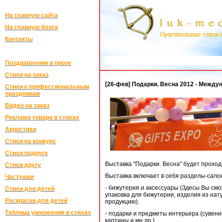
На главную сайта
На главную блога
Контакты
Поздравления в прозе
Стихи на заказ
[26-фев] Подарки. Весна 2012 - Межд
Стихи к профессиональным
праздникам
Видео на заказ
Реклама товара в стихах
Акростихи
Стихи на конкурс
Стихи подруге
Выставка "Подарки. Весна" будет проход
Стихи другу
Выставка включает в себя разделы-сало
Частушки
- бижутерия и аксессуары (Здесы Вы смо
Стихи для детей
упаковка для бижутерии, изделия из на
Раскраски для детей
продукцию).
Таблица умножения в стихах
- подарки и предметы интерьера (сувени
картины и мн.др.).