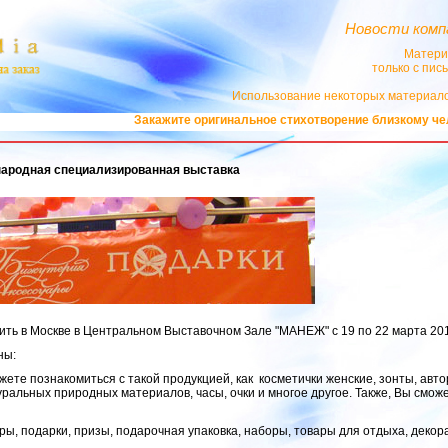
Новости комп
Матери
только с пи
Использование некоторых материало
Закажите оригинальное стихотворение близкому челове
ународная специализированная выставка
ить в Москве в Центральном Выставочном Зале "МАНЕЖ" с 19 по 22 марта 201
ны:
жете познакомиться с такой продукцией, как
косметички женские, зонты, авт
туральных природных материалов, часы, очки и многое другое. Также, Вы см
ры, подарки, призы, подарочная упаковка, наборы, товары для отдыха, декор