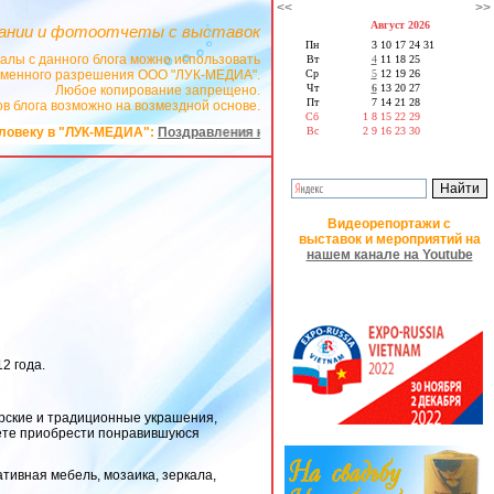
<<
>>
Август 2026
ании и фотоотчеты с выставок
Пн
3
10
17
24
31
алы с данного блога можно использовать
Вт
4
11
18
25
сьменного разрешения ООО "ЛУК-МЕДИА".
Ср
5
12
19
26
Чт
6
13
20
27
Любое копирование запрещено.
Пт
7
14
21
28
в блога возможно на возмездной основе.
Сб
1
8
15
22
29
ку в "ЛУК-МЕДИА":
Поздравления на заказ в стихах
Вс
2
9
16
23
30
Видеорепортажи с
выставок и мероприятий на
нашем канале на Youtube
2 года.
орские и традиционные украшения,
ожете приобрести понравившуюся
ативная мебель, мозаика, зеркала,