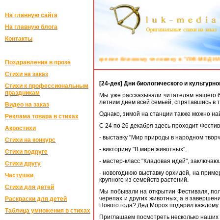
На главную сайта
На главную блога
Контакты
стихотворение близкому человеку в "ЛУК-МЕДИА":
Поздравления на заказ
Поздравления в прозе
Стихи на заказ
[24-дек] Дни биологического и культурн
Стихи к профессиональным
праздникам
Мы уже рассказывали читателям нашего б
летним днем всей семьей, спрятавшись в 
Видео на заказ
Однако, зимой на станции также можно най
Реклама товара в стихах
С 24 по 26 декабря здесь проходит Фестив
Акростихи
- выставку "Мир природы в народном твор
Стихи на конкурс
- викторину "В мире животных",
Стихи подруге
- мастер-класс "Кладовая идей", заключаю
Стихи другу
- новогоднюю выставку орхидей, на прим
Частушки
крупного из семейств растений.
Стихи для детей
Мы побывали на открытии Фестиваля, пол
черепах и других животных, а в завершен
Раскраски для детей
Нового года? Дед Мороз подарил каждому
Таблица умножения в стихах
Приглашаем посмотреть несколько наших к