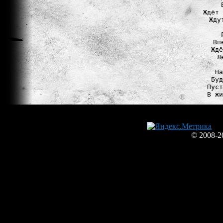
Ждёт 
Жду
Вп
Ждё
Л
На
Буд
Пуст
© 2008-2