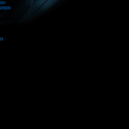
мию
армию
ия