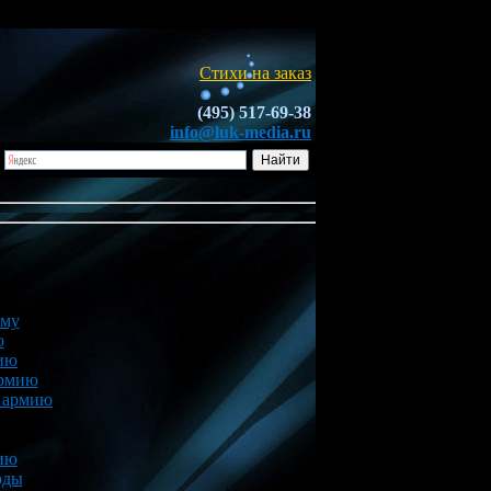
Стихи на заказ
(495) 517-69-38
info@luk-media.ru
ому
ю
ию
армию
 армию
ию
оды