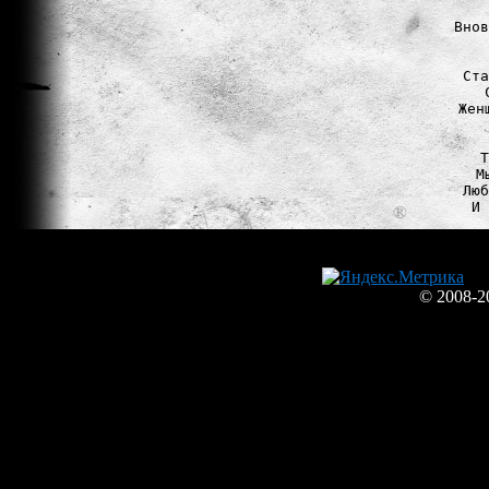
Внов
Ста
Жен
Т
М
Люб
© 2008-2