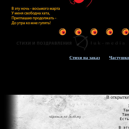
Стихи на заказ
Частушки
В открытке
Та
Тан
Есть
В эт