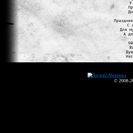
У
Пр
До
Праздник
С 
Для м
А дл
Ой
В
Душ
© 2008-2