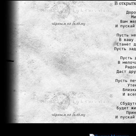
В открытк
Доро
Ми
Вам же
И пускай
Пусть не
В вашу 
Станет д
Пусть зад
Пусть 
В мелоч
Радо
Даст дру
Пусть пе
Уте
Близк
И все
Сбудут
Будет жи
Прин