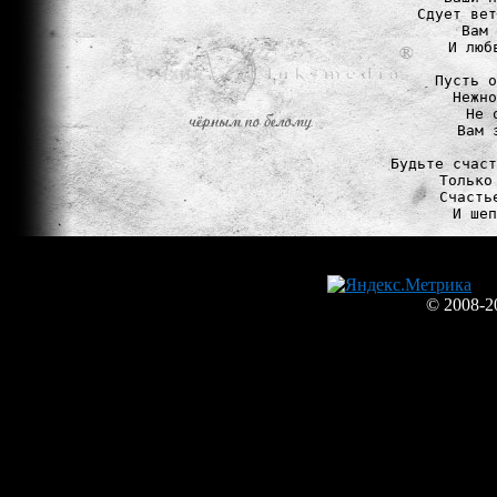
Сдует вет
Вам 
И люб
Пусть о
Нежно
Не 
Вам 
Будьте счаст
Только
Счасть
© 2008-2