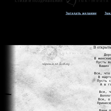
Загадать желание
Зак
В открытк
Дор
В женски
Пусть в
Ваших 
Все, что
В март
Пусть с
А в г
Все, ч
Вопло
Все, о
Принесе
Ваши п