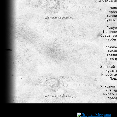
В открытк
Мил
С праз
Жизни
Пусть 
Радуе
В лично
Средь за
Чтобы
Сложно
Жизн
Таяли
И сбы
Женский 
Чувст
И цвета
Под
У Удачи 
И в д
Много 