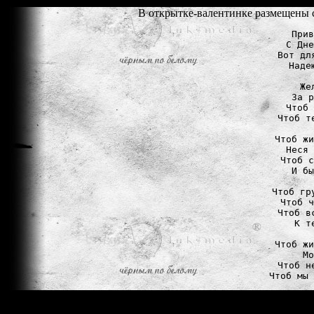
В открытке-валентинке размещены с
Прив
С Дне
Вот дл
Наде
Же
За р
Чтоб 
Чтоб т
Чтоб жи
Неся 
Чтоб с
И бы
Чтоб гр
Чтоб ч
Чтоб в
К т
Чтоб жи
Мо
Чтоб н