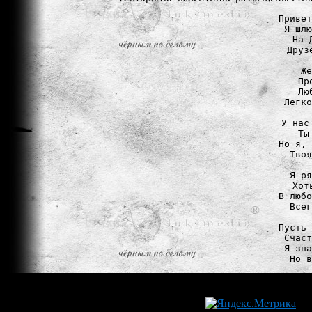
Привет
Я шлю
На 
Друз
Же
Пр
Лю
Легко
У нас
Ты
Но я, 
Твоя
Я ря
Хот
В любо
Всег
Пусть 
Счаст
Я зна