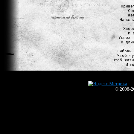
Приве
Се
Же
Началь
Хвор
И 
Успех 
В дли
Любовь 
Чтоб чу
Чтоб жизн
© 2008-2