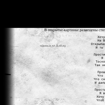
В открытке-картинке размещены стих
Хочу
На В
Открыла
И ты 
Прости
Я 
Тоско
Так н
Прош
Что 
Что сн
И дал
Прост
Я в
Хочу
Чтоб