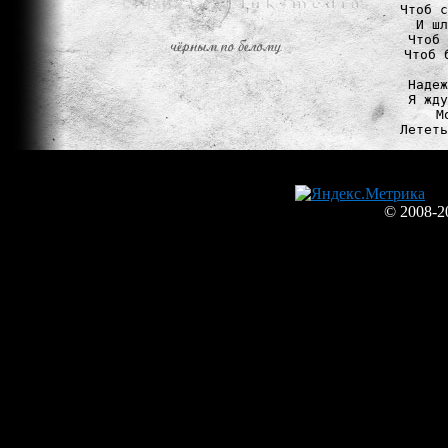
Чтоб с
И шл
Чтоб 
Чтоб 
Надеж
Я жду
М
© 2008-2