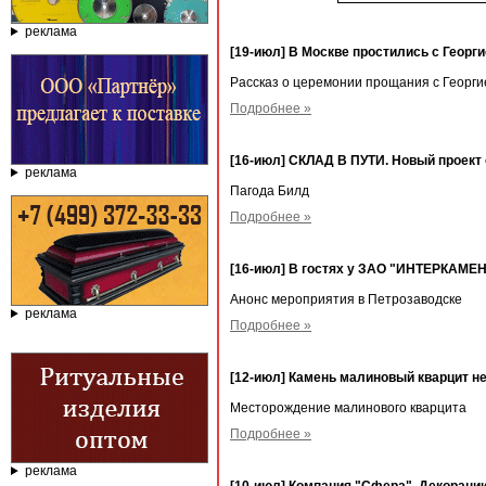
реклама
[19-июл] В Москве простились с Геор
Рассказ о церемонии прощания с Георг
Подробнее »
[16-июл] СКЛАД В ПУТИ. Новый проект 
реклама
Пагода Билд
Подробнее »
[16-июл] В гостях у ЗАО "ИНТЕРКАМЕН
Анонс мероприятия в Петрозаводске
реклама
Подробнее »
[12-июл] Камень малиновый кварцит не
Месторождение малинового кварцита
Подробнее »
реклама