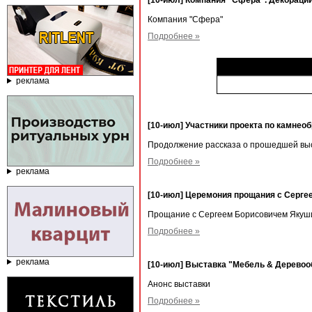
[10-июл] Компания "Сфера". Декорации
Компания "Сфера"
Подробнее »
реклама
[10-июл] Участники проекта по камнео
Продолжение рассказа о прошедшей выс
Подробнее »
реклама
[10-июл] Церемония прощания с Серг
Прощание с Сергеем Борисовичем Яку
Подробнее »
реклама
[10-июл] Выставка "Мебель & Деревооб
Анонс выставки
Подробнее »