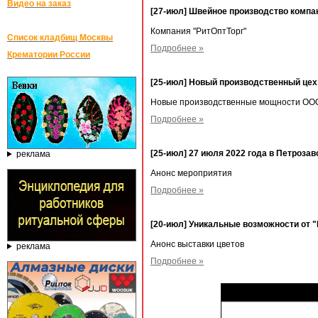
Видео на заказ
[27-июл] Швейное производство компа
Компания "РитОптТорг"
Список кладбищ Москвы
Подробнее »
Крематории России
[25-июл] Новый производственный це
Новые производственные мощности ООО
Подробнее »
[25-июл] 27 июля 2022 года в Петро
реклама
Анонс мероприятия
Подробнее »
[20-июл] Уникальные возможности от 
Анонс выставки цветов
реклама
Подробнее »