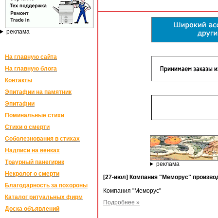
реклама
На главную сайта
На главную блога
Контакты
Эпитафии на памятник
Эпитафии
Поминальные стихи
Стихи о смерти
Соболезнования в стихах
Надписи на венках
Траурный панегирик
реклама
Некролог о смерти
[27-июл] Компания "Меморус" произво
Благодарность за похороны
Компания "Меморус"
Каталог ритуальных фирм
Подробнее »
Доска объявлений