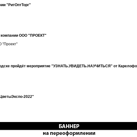
нии "РитОптТорг"
х компании ООО "ПРОЕКТ"
 "Проект"
заводске пройдёт мероприятие "УЗНАТЬ.УВИДЕТЬ.НАУЧИТЬСЯ" от Карелоф
"ЦветыЭкспо-2022"