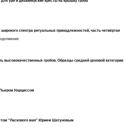
для урн и дизайнерские кресты на крышку гроба
к широкого спектра ритуальных принадлежностей, часть четвёртая
родолжение
ль высококачественных гробов. Образцы средней ценовой категории
 Пьером Нарциссом
истом "Ласкового мая" Юрием Шатуновым