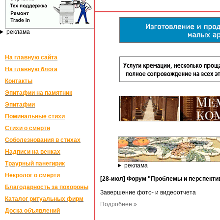
реклама
На главную сайта
На главную блога
Контакты
Эпитафии на памятник
Эпитафии
Поминальные стихи
Стихи о смерти
Соболезнования в стихах
Надписи на венках
Траурный панегирик
реклама
Некролог о смерти
[28-июл] Форум "Проблемы и перспектив
Благодарность за похороны
Завершение фото- и видеоотчета
Каталог ритуальных фирм
Подробнее »
Доска объявлений