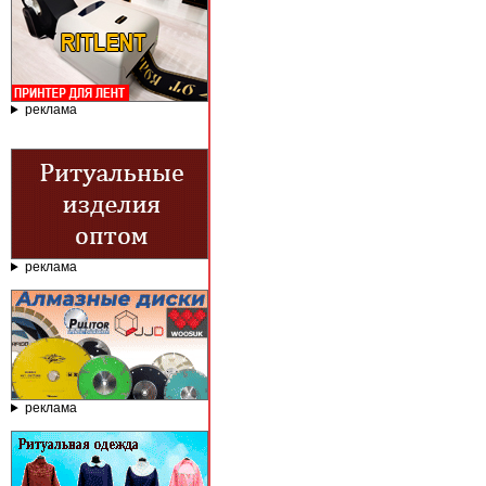
реклама
реклама
реклама