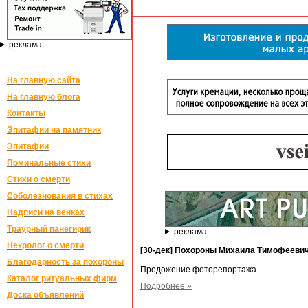
реклама
На главную сайта
На главную блога
Контакты
Эпитафии на памятник
Эпитафии
Поминальные стихи
Стихи о смерти
Соболезнования в стихах
Надписи на венках
Траурный панегирик
реклама
Некролог о смерти
[30-дек] Похороны Михаила Тимофееви
Благодарность за похороны
Продожение фоторепортажа
Каталог ритуальных фирм
Подробнее »
Доска объявлений