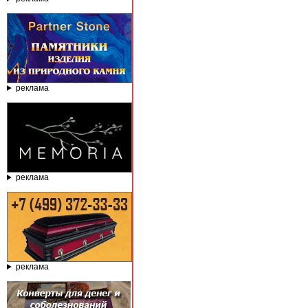
реклама
реклама
реклама