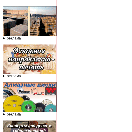
реклама
реклама
реклама