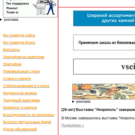
реклама
На главную сайта
На главную блога
Контакты
Эпитафии на памятник
Эпитафии
Поминальные стихи
Стихи о смерти
Соболезнования в стихах
Надписи на венках
Траурный панегирик
реклама
Некролог о смерти
[26-окт] Выставка "Некрополь" заверши
Благодарность за похороны
В Москве завершилась выставка "Некропо
Каталог ритуальных фирм
Подробнее »
Доска объявлений