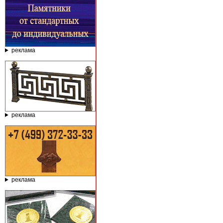
реклама
реклама
реклама