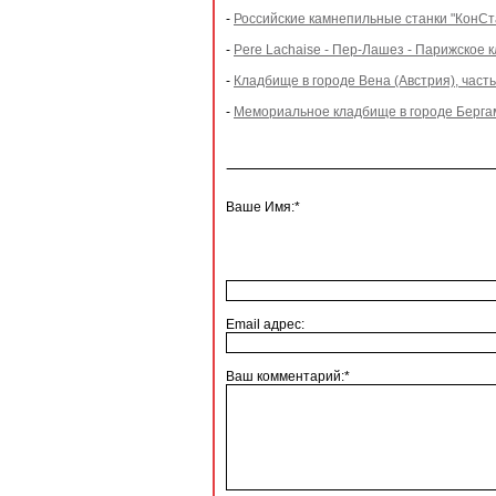
-
Российские камнепильные станки "КонСт
-
Pere Lachaise - Пер-Лашез - Парижское
-
Кладбище в городе Вена (Австрия), част
-
Мемориальное кладбище в городе Бергамо
Ваше Имя:*
Email адрес:
Ваш комментарий:*