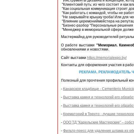
"Инструменты дизайна и концепции, котор
"Клиентский путь: из чего состоит и как 
"Как социальная коммуникация строит дов
"Как работать с командой, чтобы не рабо
"Не закрывайте крышку гроба! Или для че
"Влияние церемониймейстера на репута
"Бизнес-разбор "Персональные решения 
"Менеджер в мемориальной сфере должен 
Мастермайнд для руководителей ритуаль
О работе выставки
"Мемориал. Камнеоб
обновлениями и новостями.
Сайт выставки
https://memorialexpo.by/
Контакты для оформления участия в раб
РЕКЛАМА. РЕКЛАМОДАТЕЛЬ ЧПТУ
Полезный для прочтения профильный кон
-
Канарское кладбище - Cementerio Munici
-
Выставка камня и технологий его обраб
-
Выставка камня и технологий его обраб
-
Крематорий в Тренто - лучшие технолог
-
ООО ТД "Карельские Мастерские" – собс
-
Фильтр-пресс для удаления шлама из о