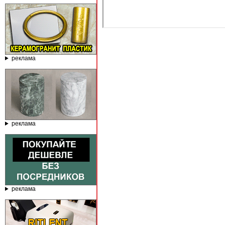
реклама
реклама
реклама