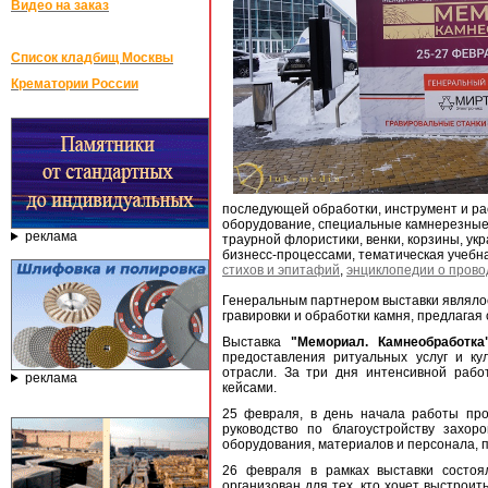
Видео на заказ
Список кладбищ Москвы
Крематории России
последующей обработки, инструмент и ра
оборудование, специальные камнерезные
реклама
траурной флористики, венки, корзины, у
бизнесс-процессами, тематическая учебн
стихов и эпитафий
,
энциклопедии о прово
Генеральным партнером выставки являл
гравировки и обработки камня, предлага
Выставка
"Мемориал. Камнеобработка
предоставления ритуальных услуг и ку
отрасли. За три дня интенсивной раб
реклама
кейсами.
25 февраля, в день начала работы про
руководство по благоустройству захор
оборудования, материалов и персонала, 
26 февраля в рамках выставки состоя
организован для тех, кто хочет выстрои