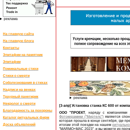
реклама
На главную сайта
На главную блога
Контакты
Эпитафии на памятник
Эпитафии
Поминальные стихи
Стихи о смерти
Соболезнования в стихах
Надписи на венках
Траурный панегирик
реклама
Некролог о смерти
[3-апр] Установка станка КС 600 от ком
Благодарность за похороны
ООО "ПРОЕКТ
, наряду с компаниями
Фотокерамики ("Миртелс")
является спон
Каталог ритуальных фирм
которая прошла в конце сентября, где п
Доска объявлений
итогам этой поездки на нашем
ритуально
"MARMO+MAC 2023", и вы можете их прочи