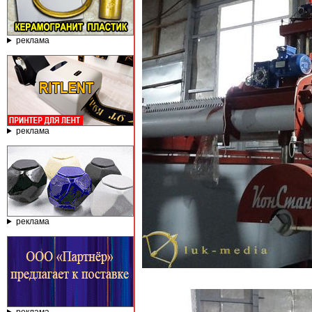
реклама
реклама
реклама