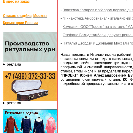
Видео на заказ
-
Вячеслав Комаров с обзором первого д
Список кладбищ Москвы
-
"Пинакотека Амброзиана" - итальянский
Крематории России
-
Компания ООО "Проект" на выставке "
-
Стефано Вальдегамбери, депутат регио
-
Наталья Дзордзи и Джованни Моссали пр
Наша поездка в Италию имела рабочий х
остановки снимали стенды в павильонах
продвигает себя в последние три года п
реклама
профильной и смежной направленности,
станки, в том числе и за пределами Кар
"ПРОЕКТ" Юрием Александровичем Б
установлен окантовочный станок
КС 6
подробностей процесса установки, и это 
реклама