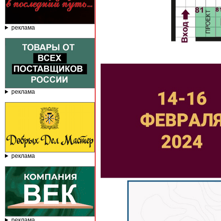
реклама
реклама
реклама
реклама