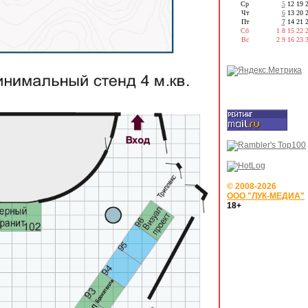
Ср
5
12
19
Чт
6
13
20
Пт
7
14
21
Сб
1
8
15
22
Вс
2
9
16
23
© 2008-2026
ООО "ЛУК-МЕДИА"
18+