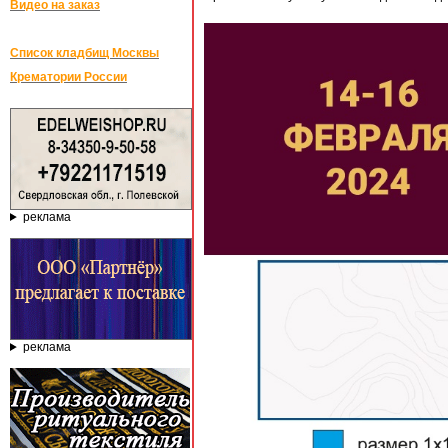
Видео на заказ
Список кладбищ Москвы
Крематории России
реклама
реклама