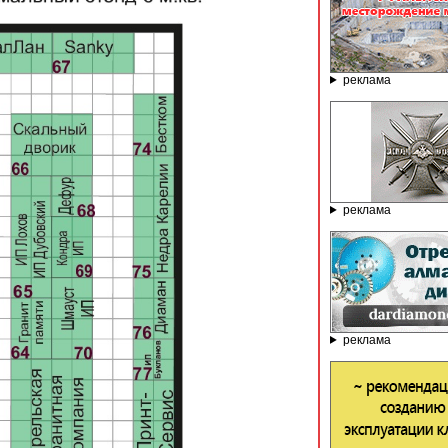
реклама
реклама
реклама