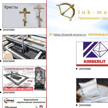
реклама
-53-440, САЙТ
https://stanok-graver.ru
- РЕКЛАМОДАТЕЛЬ ИП Павленко С.В. 
реклама
реклама
реклама
реклама