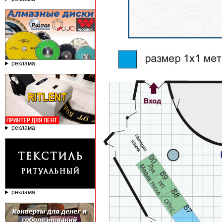
реклама
реклама
реклама