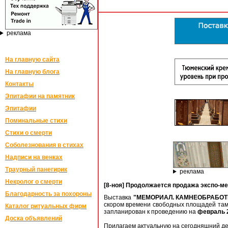
реклама
На главную сайта
На главную блога
Контакты
Эпитафии на памятник
Эпитафии
Поминальные стихи
Стихи о смерти
Соболезнования в стихах
Надписи на венках
Траурный панегирик
реклама
Некролог о смерти
[8-ноя] Продолжается продажа экспо-
Благодарность за похороны
Выставка
"МЕМОРИАЛ. КАМНЕОБРАБОТК
скором времени свободных площадей там 
Каталог ритуальных фирм
запланирован к проведению на
февраль 
Доска объявлений
Прилагаем актуальную на сегодняшний ден