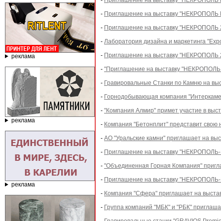
-
Приглашение на выставку "НЕКРОПОЛЬ М
-
Приглашение на выставку "НЕКРОПОЛЬ
-
Приглашение на выставку "НЕКРОПОЛЬ 20
-
Лаборатория дизайна и маркетинга "Exp
-
Приглашение на выставку "НЕКРОПОЛЬ 20
реклама
-
"Приглашение на выставку "НЕКРОПОЛЬ 2
-
Гравировальные Станки по Камню на выс
-
Горнодобывающая компания "Интеркамен
-
"Компания Алмир" примет участие в выс
реклама
-
Компания "Бетонплит" представит свою 
-
АО "Уральские камни" приглашает на выс
-
Приглашение на выставку "НЕКРОПОЛЬ-МО
-
"Объединенная Горная Компания" пригл
-
Приглашение на выставку "НЕКРОПОЛЬ-М
реклама
-
Компания "Сфера" приглашает на выстав
-
Группа компаний "МБК" и "РБК" приглаш