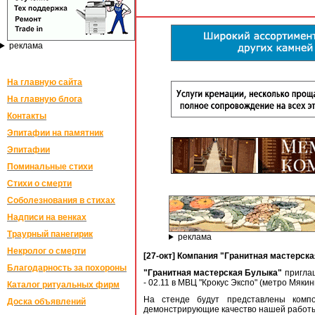
реклама
На главную сайта
На главную блога
Контакты
Эпитафии на памятник
Эпитафии
Поминальные стихи
Стихи о смерти
Соболезнования в стихах
Надписи на венках
Траурный панегирик
реклама
Некролог о смерти
[27-окт] Компания "Гранитная мастерс
Благодарность за похороны
"Гранитная мастерская Булыка"
пригла
- 02.11 в МВЦ "Крокус Экспо" (метро Мяки
Каталог ритуальных фирм
На стенде будут представлены комп
Доска объявлений
демонстрирующие качество нашей работ