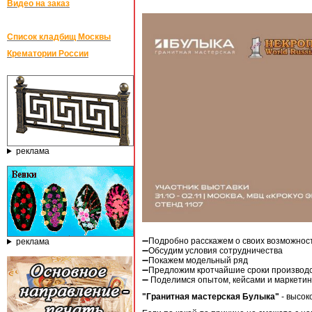
Видео на заказ
Список кладбищ Москвы
Крематории России
реклама
➖Подробно расскажем о своих возможнос
реклама
➖Обсудим условия сотрудничества
➖Покажем модельный ряд
➖Предложим кротчайшие сроки производс
➖ Поделимся опытом, кейсами и маркети
"Гранитная мастерская Булыка"
- высок