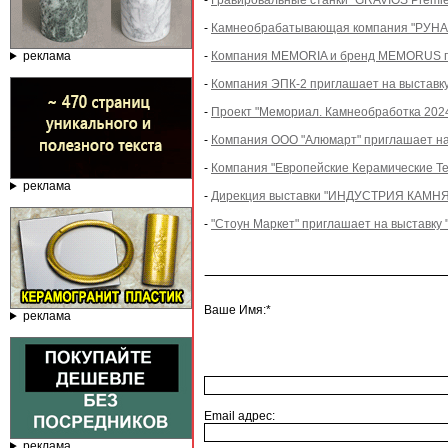
-
Гравировальные станки "GRAVIOS Premier
-
Камнеобрабатывающая компания "РУНА" 
реклама
-
Компания MEMORIA и бренд MEMORUS п
-
Компания ЭПК-2 приглашает на выставк
-
Проект "Мемориал. Камнеобработка 2024"
-
Компания ООО "Алюмарт" приглашает на 
-
Компания "Европейские Керамические Тех
реклама
-
Дирекция выставки "ИНДУСТРИЯ КАМНЯ" 
-
"Стоун Маркет" приглашает на выставку 
Ваше Имя:*
реклама
Email адрес:
реклама