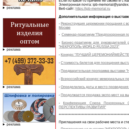
Если по какой-то причине не сможете с н
Электронная почта: ipb-memorial@yandex.
реклама
Веб-сайт:
https://ipb-memorial.ru
Дополнительная информация о выставк
-
Реконструкция церемонии прощания с в
Москве
-
Семинар-практикум "Предпохоронная под
-
Бизнес-практикум для руководителей
"НЕКРОПОЛЬ-WORLD RUSSIA 2023"
реклама
-
Конкурс "ЛУЧШИЙ ЦЕРЕМОНИЙМЕЙСТЕР" п
-
Стоимость билетов для посещения выста
-
Предварительная программа выставки "Н
-
Всероссийский конкурс мемориальных 
реклама
-
Определились даты и место проведе
-
Продолжается продажа экспо-мест на 
-
Конференция Союза Похоронных
ПЕРСПЕКТИВЫ РАЗВИТИЯ"
************************************************
Приглашения на свои рабочие места и ст
реклама